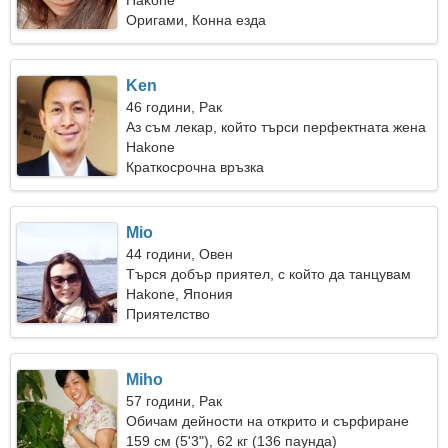
Hakone
Оригами, Конна езда
Ken
46 години, Рак
Аз съм лекар, който търси перфектната жена
Hakone
Краткосрочна връзка
Mio
44 години, Овен
Търся добър приятел, с който да танцувам
Hakone, Япония
Приятелство
Miho
57 години, Рак
Обичам дейности на открито и сърфиране
159 см (5'3"), 62 кг (136 паунда)