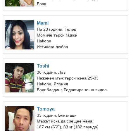
Брак
Mami
На 23 години, Телец
Момиче търси гадже
Hakone
Истинска любов
Toshi
36 години, Лъв
Неженен мъж търси жена 29-33
Hakone, Япония
Бодибилдинг, Редактиране на видео
Tomoya
33 години, Близнаци
Мъжът иска да срещне жена
187 см (6'2"), 83 кг (182 паунда)