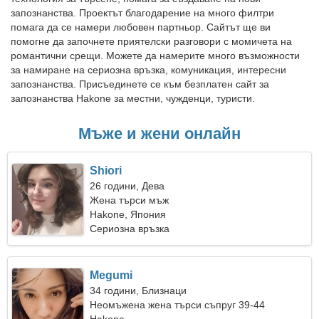
запознанства. Проектът благодарение на много филтри
помага да се намери любовен партньор. Сайтът ще ви
помогне да започнете приятелски разговори с момичета на
романтични срещи. Можете да намерите много възможности
за намиране на сериозна връзка, комуникация, интересни
запознанства. Присъединете се към безплатен сайт за
запознанства Hakone за местни, чужденци, туристи.
Мъже и жени онлайн
Shiori
26 години, Дева
Жена търси мъж
Hakone, Япония
Сериозна връзка
Megumi
34 години, Близнаци
Неомъжена жена търси съпруг 39-44