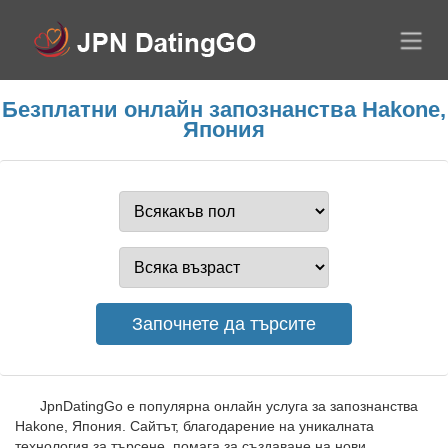
Безплатни онлайн запознанства Hakone,
Япония
JpnDatingGo е популярна онлайн услуга за запознанства
Hakone, Япония. Сайтът, благодарение на уникалната
технология за търсене, помага за създаване на нови