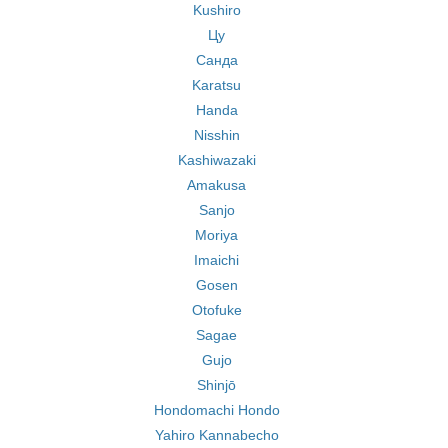
Kushiro
Цу
Санда
Karatsu
Handa
Nisshin
Kashiwazaki
Amakusa
Sanjo
Moriya
Imaichi
Gosen
Otofuke
Sagae
Gujo
Shinjō
Hondomachi Hondo
Yahiro Kannabecho