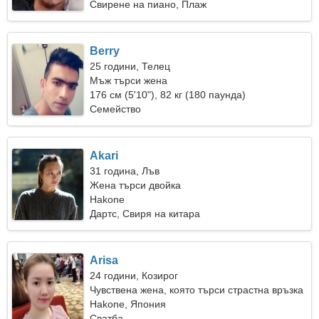
Свирене на пиано, Плаж
Berry
25 години, Телец
Мъж търси жена
176 см (5'10"), 82 кг (180 паунда)
Семейство
Akari
31 година, Лъв
Жена търси двойка
Hakone
Дартс, Свиря на китара
Arisa
24 години, Козирог
Чувствена жена, която търси страстна връзка
Hakone, Япония
Сватба