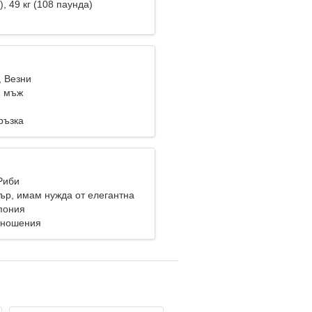
), 49 кг (108 паунда)
, Везни
и мъж
ръзка
Риби
гър, имам нужда от елегантна
пония
тношения