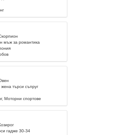
нг
 Скорпион
н мъж за романтика
пония
юбов
 Овен
жена търси съпруг
г, Моторни спортове
Козирог
си гадже 30-34