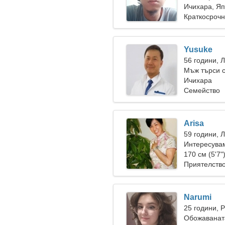
Ичихара, Я
Краткосрочн
Yusuke
56 години, 
Мъж търси 
Ичихара
Семейство
Arisa
59 години, 
Интересувам
клубове
170 см (5'7"
Приятелств
Narumi
25 години, 
Обожаванат