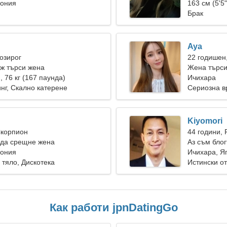
пония
163 см (5'5"
Брак
Aya
Козирог
22 годишен
ж търси жена
Жена търс
), 76 кг (167 паунда)
Ичихара
г, Скално катерене
Сериозна в
Kiyomori
Скорпион
44 години, 
 да срещне жена
Аз съм бло
пония
жена
Ичихара, Я
 тяло, Дискотека
Истински о
Как работи jpnDatingGo