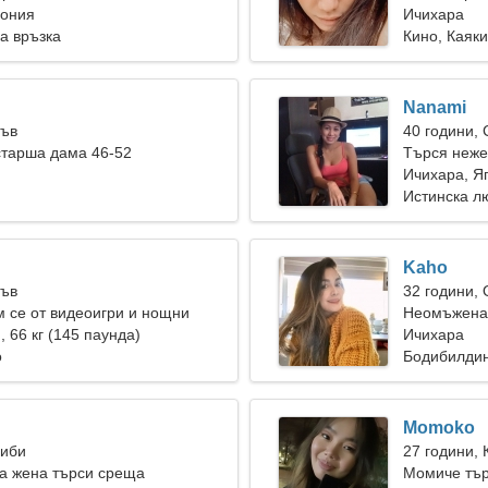
пония
Ичихара
а връзка
Кино, Каяки
Nanami
Лъв
40 години,
старша дама 46-52
Търся неже
Ичихара, Я
Истинска л
Kaho
Лъв
32 години,
 се от видеоигри и нощни
Неомъжена 
), 66 кг (145 паунда)
Ичихара
о
Бодибилдин
Momoko
Риби
27 години, 
а жена търси среща
Момиче тър