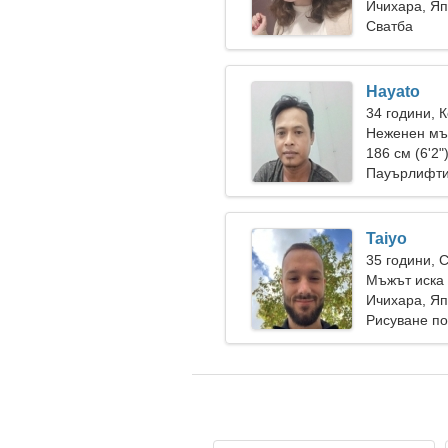
Ичихара, Я
Сватба
Hayato
34 години, 
Неженен мъ
186 см (6'2"
Пауърлифтин
Taiyo
35 години, 
Мъжът иска
Ичихара, Я
Рисуване по