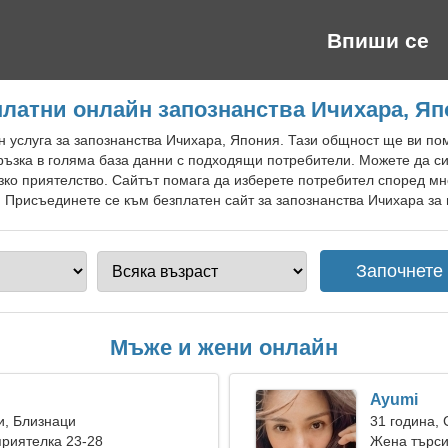
Впиши се
латни онлайн запознанства Ичихара, Я
 услуга за запознанства Ичихара, Япония. Тази общност ще ви по
ръзка в голяма база данни с подходящи потребители. Можете да с
изко приятелство. Сайтът помага да изберете потребител според мн
 Присъединете се към безплатен сайт за запознанства Ичихара за 
Мъже и жени онлайн
Ayumi
и, Близнаци
31 година,
риятелка 23-28
Жена търси