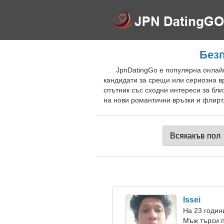
Безп
JpnDatingGo е популярна онлайн
кандидати за срещи или сериозна в
спътник със сходни интереси за бл
на нови романтични връзки и флирт.
Issei
На 23 годин
Мъж търси п