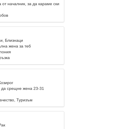
 от началник, за да караме ски
юбов
ни, Близнаци
лна жена за теб
пония
ръзка
Козирог
 да срещне жена 23-31
чество, Туризъм
Рак