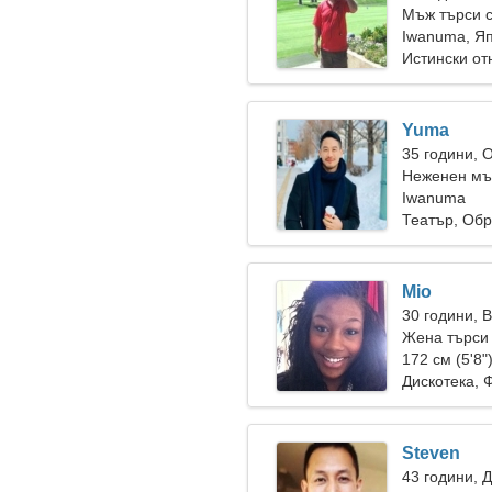
Мъж търси 
Iwanuma, Я
Истински о
Yuma
35 години, 
Неженен мъ
Iwanuma
Театър, Об
Mio
30 години, 
Жена търси
172 см (5'8"
Дискотека, 
Steven
43 години, 