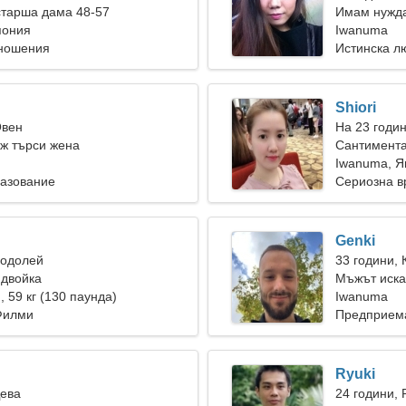
старша дама 48-57
Имам нужда
пония
заедно
Iwanuma
тношения
Истинска л
Shiori
Овен
На 23 годи
ж търси жена
Сантимента
Iwanuma, Я
разование
Сериозна в
Genki
Водолей
33 години, 
 двойка
Мъжът иска
), 59 кг (130 паунда)
Iwanuma
Филми
Предприема
Ryuki
Дева
24 години, 