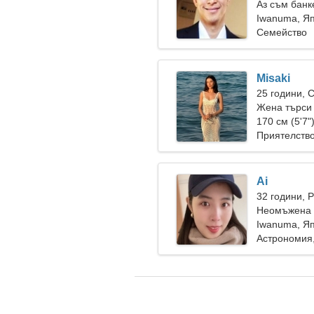
Аз съм банк
жена
Iwanuma, Я
Семейство
Misaki
25 години, 
Жена търси
170 см (5'7"
Приятелств
Ai
32 години, 
Неомъжена ж
Iwanuma, Я
Астрономия,