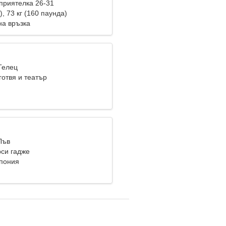
приятелка 26-31
), 73 кг (160 паунда)
на връзка
Телец
готвя и театър
Лъв
си гадже
пония