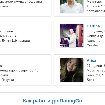
ер, имам нужда от ефектна
Мъж търси 
пония
185 см (6'1"
Краткосроч
Haruna
Скорпион
56 години, 
 мъж 27-34
Обичам да 
), 54 кг (119 паунда)
Iwanuma
о
Сватба
Arisa
Рак
27 години, 
ена търси съпруг 38-43
Момиче тър
пония
Iwanuma, Я
 Покупки
Брак
Как работи jpnDatingGo