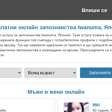
Впиши се
латни онлайн запознанства Iwanuma, Я
 услуга за запознанства Iwanuma, Япония. Тази услуга помага за 
ширените функции той съвпада с потребителски профили с подобни
а връзка. Тук ще намерите идеалния си приятел и ще срещнете м
мантични запознанства и изграждане на връзки. Присъединете се к
ти.
Мъже и жени онлайн
Miki
Риби
40 години, 