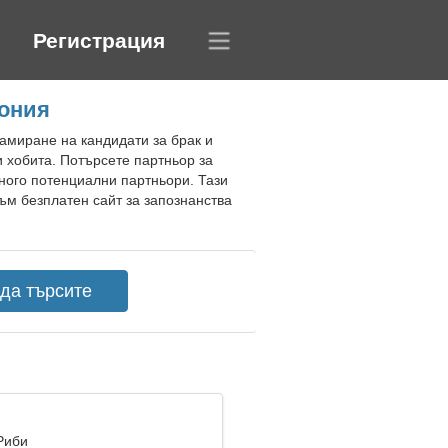
Регистрация
пония
намиране на кандидати за брак и
 хобита. Потърсете партньор за
ного потенциални партньори. Тази
ъм безплатен сайт за запознанства
Риби