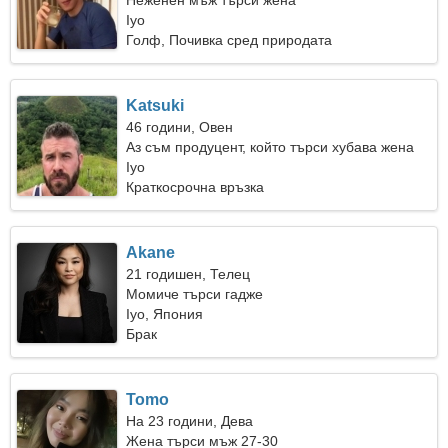
Неженен мъж търси жена
Iyo
Голф, Почивка сред природата
Katsuki
46 години, Овен
Аз съм продуцент, който търси хубава жена
Iyo
Краткосрочна връзка
Akane
21 годишен, Телец
Момиче търси гадже
Iyo, Япония
Брак
Tomo
На 23 години, Дева
Жена търси мъж 27-30