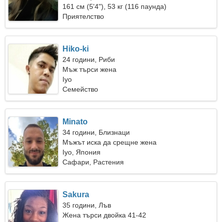
161 см (5'4"), 53 кг (116 паунда)
Приятелство
Hiko-ki
24 години, Риби
Мъж търси жена
Iyo
Семейство
Minato
34 години, Близнаци
Мъжът иска да срещне жена
Iyo, Япония
Сафари, Растения
Sakura
35 години, Лъв
Жена търси двойка 41-42