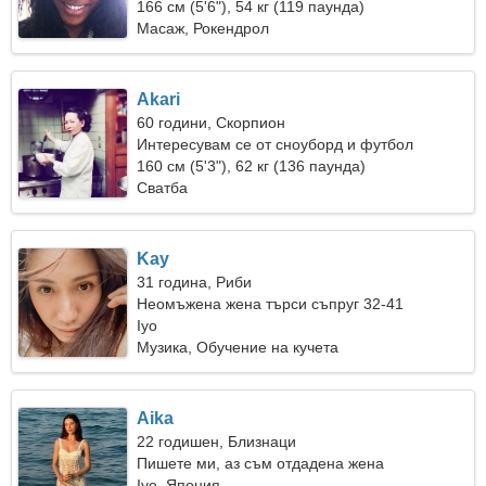
166 см (5'6"), 54 кг (119 паунда)
Масаж, Рокендрол
Akari
60 години, Скорпион
Интересувам се от сноуборд и футбол
160 см (5'3"), 62 кг (136 паунда)
Сватба
Kay
31 година, Риби
Неомъжена жена търси съпруг 32-41
Iyo
Музика, Обучение на кучета
Aika
22 годишен, Близнаци
Пишете ми, аз съм отдадена жена
Iyo, Япония