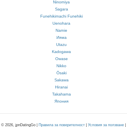
Ninomiya
Sagara
Funehikimachi Funehiki
Uenohara
Namie
Ияма
Utazu
Kadogawa
Owase
Nikko
Ōsaki
Sakawa
Hiranai
Takahama
Япония
© 2026, jpnDatingGo |
Правила за поверителност
|
Условия за ползване
|