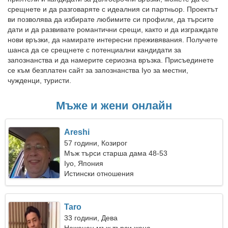
срещнете и да разговаряте с идеалния си партньор. Проектът
ви позволява да избирате любимите си профили, да търсите
дати и да развивате романтични срещи, както и да изграждате
нови връзки, да намирате интересни преживявания. Получете
шанса да се срещнете с потенциални кандидати за
запознанства и да намерите сериозна връзка. Присъединете
се към безплатен сайт за запознанства Iyo за местни,
чужденци, туристи.
Мъже и жени онлайн
Areshi
57 години, Козирог
Мъж търси старша дама 48-53
Iyo, Япония
Истински отношения
Taro
33 години, Дева