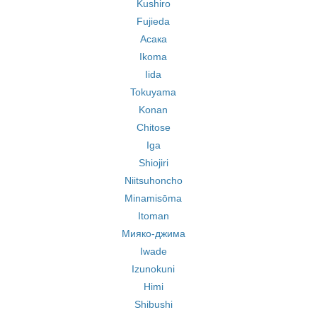
Kushiro
Fujieda
Асака
Ikoma
Iida
Tokuyama
Konan
Chitose
Iga
Shiojiri
Niitsuhoncho
Minamisōma
Itoman
Мияко-джима
Iwade
Izunokuni
Himi
Shibushi