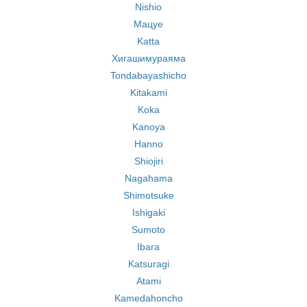
Nishio
Мацуе
Katta
Хигашимураяма
Tondabayashicho
Kitakami
Koka
Kanoya
Hanno
Shiojiri
Nagahama
Shimotsuke
Ishigaki
Sumoto
Ibara
Katsuragi
Atami
Kamedahoncho