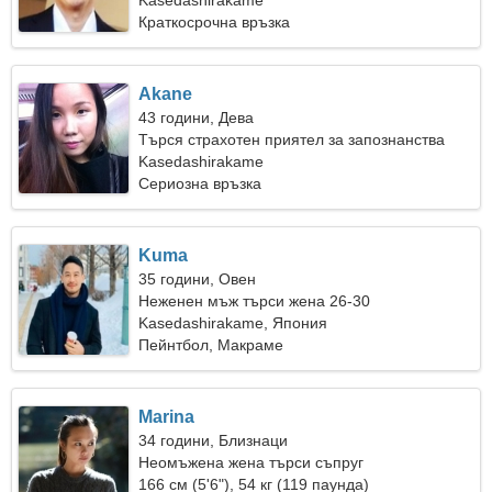
грациозна жена
Kasedashirakame
Краткосрочна връзка
Akane
43 години, Дева
Търся страхотен приятел за запознанства
Kasedashirakame
Сериозна връзка
Kuma
35 години, Овен
Неженен мъж търси жена 26-30
Kasedashirakame, Япония
Пейнтбол, Макраме
Marina
34 години, Близнаци
Неомъжена жена търси съпруг
166 см (5'6"), 54 кг (119 паунда)