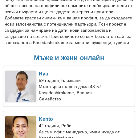
общо търсене на профили ще намерите необвързани жени от
всички възрасти и ще създадете интересни приятели.
Добавете красиви снимки към вашия профил, за да създадете
нови запознанства с потенциални партньори. Този проект е
създаден за намиране на дати, нови запознанства и
създаване на връзки. Присъединете се към безплатен сайт за
запознанства Kasedashirakame за местни, чужденци, туристи.
Мъже и жени онлайн
Ryu
59 години, Близнаци
Мъж търси старша дама 48-57
Kasedashirakame, Япония
Семейство
Kento
42 години, Риби
Аз съм офис мениджър, имам нужда от