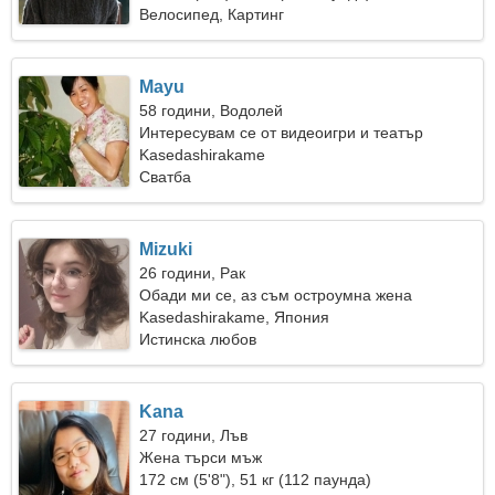
Велосипед, Картинг
Mayu
58 години, Водолей
Интересувам се от видеоигри и театър
Kasedashirakame
Сватба
Mizuki
26 години, Рак
Обади ми се, аз съм остроумна жена
Kasedashirakame, Япония
Истинска любов
Kana
27 години, Лъв
Жена търси мъж
172 см (5'8"), 51 кг (112 паунда)