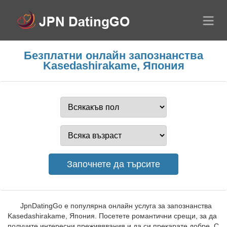
Безплатни онлайн запознанства
Kasedashirakame, Япония
JpnDatingGo е популярна онлайн услуга за запознанства
Kasedashirakame, Япония. Посетете романтични срещи, за да
получите интересни преживявания и да си прекарате добре. С