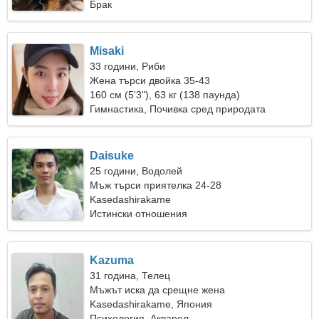
Брак
Misaki
33 години, Риби
Жена търси двойка 35-43
160 см (5'3"), 63 кг (138 паунда)
Гимнастика, Почивка сред природата
Daisuke
25 години, Водолей
Мъж търси приятелка 24-28
Kasedashirakame
Истински отношения
Kazuma
31 година, Телец
Мъжът иска да срещне жена
Kasedashirakame, Япония
Психология, Акварел