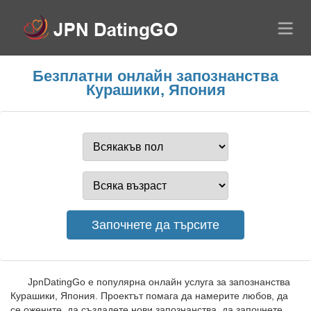
Безплатни онлайн запознанства
Курашики, Япония
JpnDatingGo е популярна онлайн услуга за запознанства
Курашики, Япония. Проектът помага да намерите любов, да
се ожените, да създадете нови запознанства, да започнете