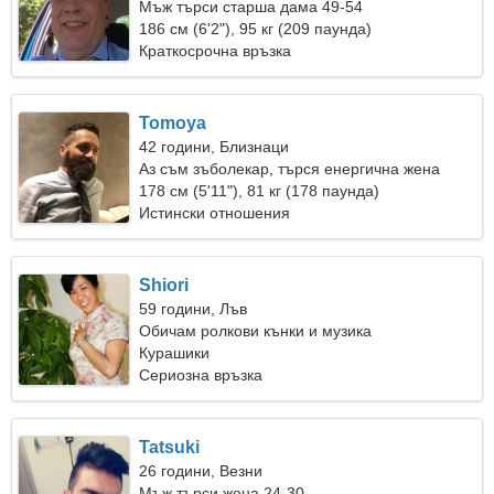
Мъж търси старша дама 49-54
186 см (6'2"), 95 кг (209 паунда)
Краткосрочна връзка
Tomoya
42 години, Близнаци
Аз съм зъболекар, търся енергична жена
178 см (5'11"), 81 кг (178 паунда)
Истински отношения
Shiori
59 години, Лъв
Обичам ролкови кънки и музика
Курашики
Сериозна връзка
Tatsuki
26 години, Везни
Мъж търси жена 24-30