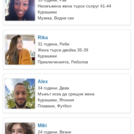
35 години, Рак
Неомъжена жена търси съпруг 41-44
Курашики
Музика, Водни ски
Rika
31 година, Риби
Жена търси двойка 35-39
Курашики
Приключенията, Риболов
Alex
34 години, Дева
Мъжът иска да срещне жена
Курашики, Япония
Плаване, Футбол
Miki
24 години, Везни