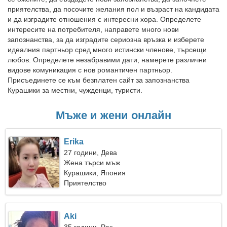
приятелства, да посочите желания пол и възраст на кандидата
и да изградите отношения с интересни хора. Определете
интересите на потребителя, направете много нови
запознанства, за да изградите сериозна връзка и изберете
идеалния партньор сред много истински членове, търсещи
любов. Определете незабравими дати, намерете различни
видове комуникация с нов романтичен партньор.
Присъединете се към безплатен сайт за запознанства
Курашики за местни, чужденци, туристи.
Мъже и жени онлайн
Erika
27 години, Дева
Жена търси мъж
Курашики, Япония
Приятелство
Aki