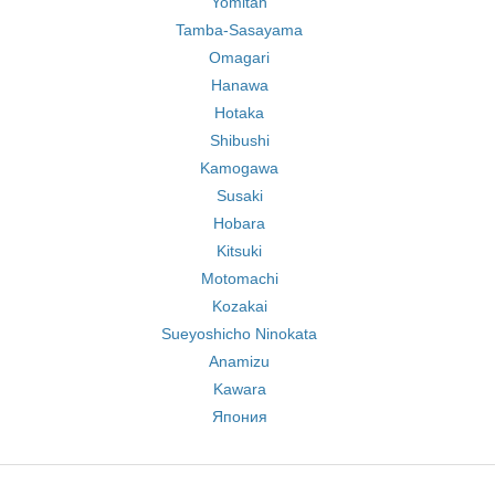
Yomitan
Tamba-Sasayama
Omagari
Hanawa
Hotaka
Shibushi
Kamogawa
Susaki
Hobara
Kitsuki
Motomachi
Kozakai
Sueyoshicho Ninokata
Anamizu
Kawara
Япония