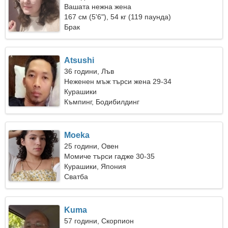
Вашата нежна жена
167 см (5'6"), 54 кг (119 паунда)
Брак
Atsushi
36 години, Лъв
Неженен мъж търси жена 29-34
Курашики
Къмпинг, Бодибилдинг
Moeka
25 години, Овен
Момиче търси гадже 30-35
Курашики, Япония
Сватба
Kuma
57 години, Скорпион