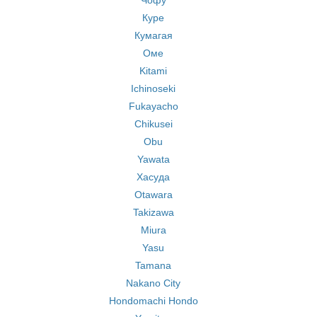
Чофу
Куре
Кумагая
Оме
Kitami
Ichinoseki
Fukayacho
Chikusei
Obu
Yawata
Хасуда
Otawara
Takizawa
Miura
Yasu
Tamana
Nakano City
Hondomachi Hondo