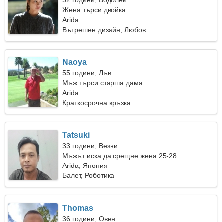
32 години, Водолей
Жена търси двойка
Arida
Вътрешен дизайн, Любов
Naoya
55 години, Лъв
Мъж търси старша дама
Arida
Краткосрочна връзка
Tatsuki
33 години, Везни
Мъжът иска да срещне жена 25-28
Arida, Япония
Балет, Роботика
Thomas
36 години, Овен