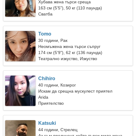
Хубава жена търси среща
163 см (5'5"), 50 кг (110 паунда)
Сватба
Tomo
30 години, Рак
Неомъжена жена търси съпруг
174 см (5'9"), 62 кг (136 паунда)
Театрално изкуство, Изкуство
Chihiro
40 години, Козирог
Искам да срещна мускулест приятел
Arida
Приятелство
Katsuki
44 години, Стрелец
Аз съм продуцент, който търси мила жена