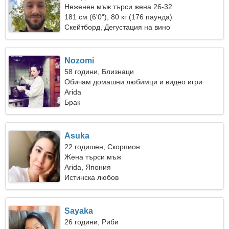
Неженен мъж търси жена 26-32
181 см (6'0"), 80 кг (176 паунда)
Скейтборд, Дегустация на вино
Nozomi
58 години, Близнаци
Обичам домашни любимци и видео игри
Arida
Брак
Asuka
22 годишен, Скорпион
Жена търси мъж
Arida, Япония
Истинска любов
Sayaka
26 години, Риби