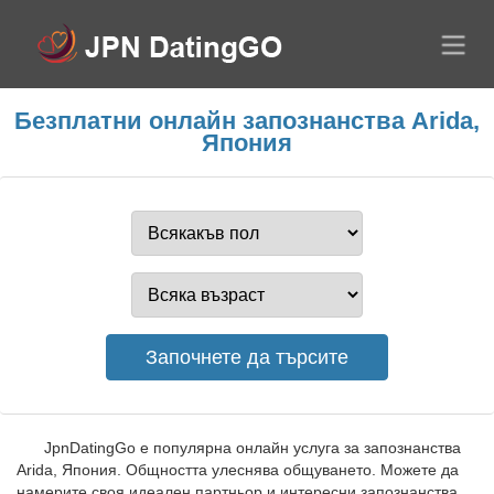
Безплатни онлайн запознанства Arida,
Япония
JpnDatingGo е популярна онлайн услуга за запознанства
Arida, Япония. Общността улеснява общуването. Можете да
намерите своя идеален партньор и интересни запознанства.