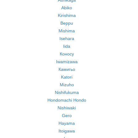
Ashikaga
Abiko
Kirishima
Beppu
Mishima
Isehara
Iida
Коносу
Iwamizawa
Камигьо
Katori
Mizuho
Nishifukuma
Hondomachi Hondo
Nishiwaki
Gero
Hayama
Itoigawa