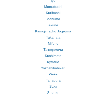
Iyo
Matsubushi
Kurihashi
Menuma
Akune
Kamojimacho Jogejima
Takahata
Mifune
Такедамачи
Kushimoto
Кумано
Yokoshibahikari
Wake
Tanagura
Saka
Япония