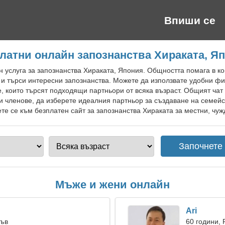
Впиши се
латни онлайн запознанства Хираката, Я
 услуга за запознанства Хираката, Япония. Общността помага в к
 и търси интересни запознанства. Можете да използвате удобни фи
, които търсят подходящи партньори от всяка възраст. Общият чат
ни членове, да изберете идеалния партньор за създаване на семей
е се към безплатен сайт за запознанства Хираката за местни, чуж
Мъже и жени онлайн
Ari
Лъв
60 години, 