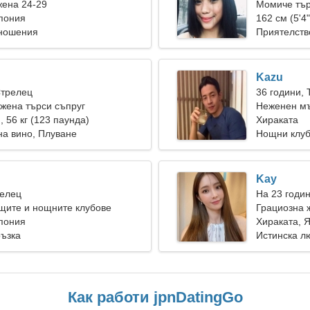
жена 24-29
Момиче тър
пония
162 см (5'4"
тношения
Приятелств
Kazu
Стрелец
36 години, 
жена търси съпруг
Неженен мъ
), 56 кг (123 паунда)
Хираката
на вино, Плуване
Нощни клуб
Kay
Телец
На 23 годин
щите и нощните клубове
Грациозна 
пония
Хираката, 
ръзка
Истинска л
Как работи jpnDatingGo