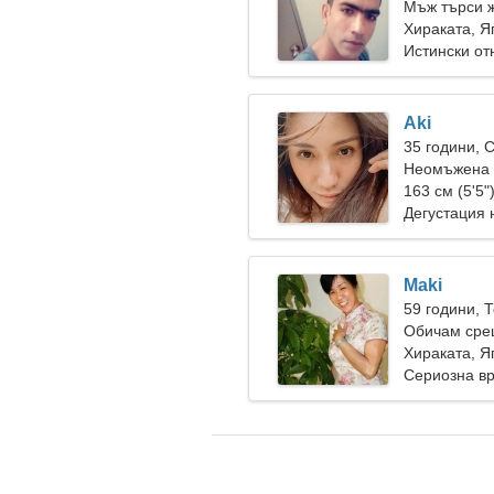
Мъж търси 
Хираката, Я
Истински о
Aki
35 години, 
Неомъжена 
163 см (5'5"
Дегустация 
Maki
59 години, 
Обичам сре
Хираката, Я
Сериозна в