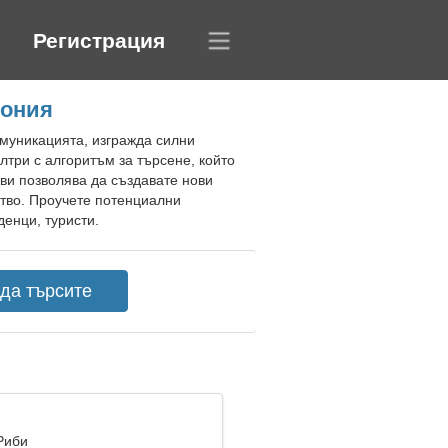
Регистрация
пония
омуникацията, изгражда силни
лтри с алгоритъм за търсене, който
 ви позволява да създавате нови
ство. Проучете потенциални
денци, туристи.
Риби