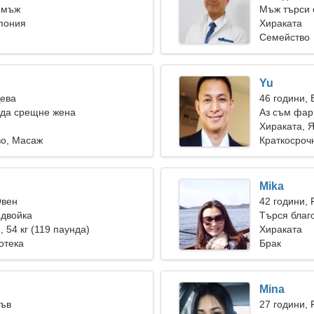
 мъж
Мъж търси 
пония
Хираката
Семейство
Yu
Дева
46 години, 
 да срещне жена
Аз съм фар
енергична 
Хираката, 
во, Масаж
Краткосроч
Mika
Овен
42 години, 
 двойка
Търся благ
), 54 кг (119 паунда)
Хираката
отека
Брак
Mina
Лъв
27 години, 