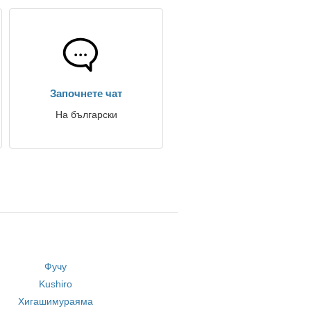
Започнете чат
На български
Фучу
Kushiro
Хигашимураяма