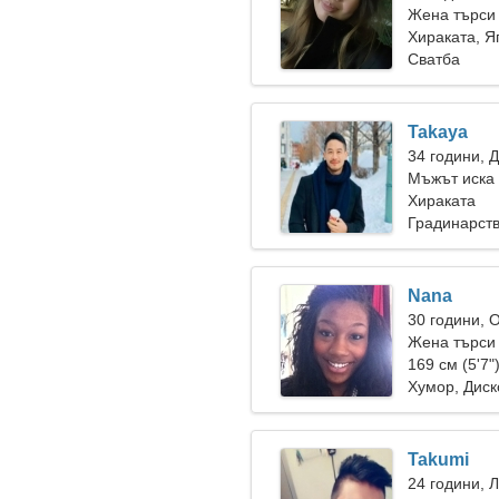
Жена търси
Хираката, Я
Сватба
Takaya
34 години, 
Мъжът иска
Хираката
Градинарст
Nana
30 години, 
Жена търси
169 см (5'7"
Хумор, Диск
Takumi
24 години, 