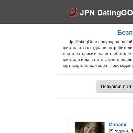
Безп
JpnDatingGo е популярна онлайн
приятелства с отделни потребители
отчита интересите на потребителите
приятели и да чатите с много реал
партньори, млади хора. Присъединет
Manami
25 години, 