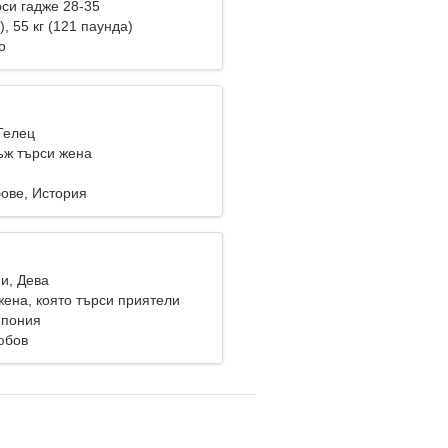
си гадже 28-35
), 55 кг (121 паунда)
о
Телец
ж търси жена
ове, История
и, Дева
жена, която търси приятели
Япония
юбов