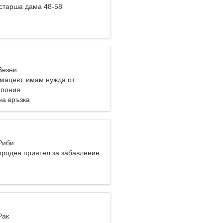
старша дама 48-58
Везни
мацевт, имам нужда от
жена
Япония
на връзка
Риби
ороден приятел за забавление
Рак