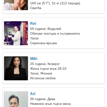
169 см (5'7"), 51 кг (112 паунда)
Сватба
Rei
59 години, Водолей
Обичам театъра и пътуванията
Yanai
Сериозна връзка
Miki
25 години, Козирог
Жена търси мъж 28-33
Yanai, Япония
Истинска любов
Ari
36 години, Дева
Неженен мъж търси жена