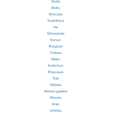
Noda
Abiko
Исесаки
Kashihara
Ise
Shimotoda
Konan
Фукурои
Тойока
Wako
Kukichuo
Юкухаши
Toki
Hidaka
Мияко-джима
Mizuho
Arao
Ishioka