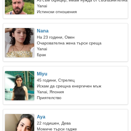
Аз съм офицер, имам нужда от съблазнителна
жена
Yanai
Истински отношения
Nana
На 23 години, Овен
Очарователна жена търси среща
Yanai
Брак
Miyu
45 години, Стрелец
Искам да срещна енергичен мъж
Yanai, Япония
Приятелство
Aya
22 годишен, Дева
Момиче търси гадже