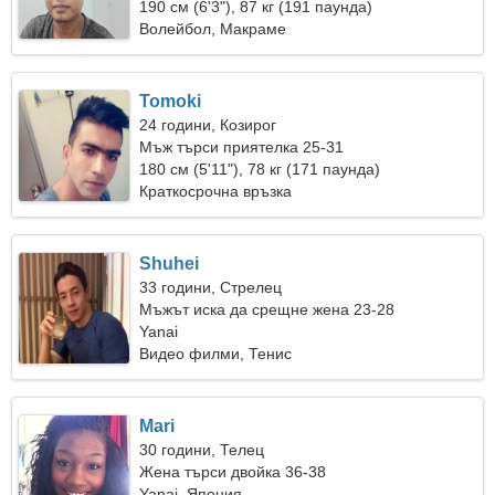
190 см (6'3"), 87 кг (191 паунда)
Волейбол, Макраме
Tomoki
24 години, Козирог
Мъж търси приятелка 25-31
180 см (5'11"), 78 кг (171 паунда)
Краткосрочна връзка
Shuhei
33 години, Стрелец
Мъжът иска да срещне жена 23-28
Yanai
Видео филми, Тенис
Mari
30 години, Телец
Жена търси двойка 36-38
Yanai, Япония