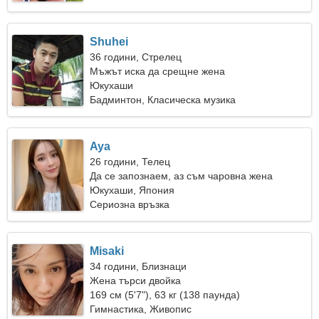
Shuhei
36 години, Стрелец
Мъжът иска да срещне жена
Юкухаши
Бадминтон, Класическа музика
Aya
26 години, Телец
Да се запознаем, аз съм чаровна жена
Юкухаши, Япония
Сериозна връзка
Misaki
34 години, Близнаци
Жена търси двойка
169 см (5'7"), 63 кг (138 паунда)
Гимнастика, Живопис