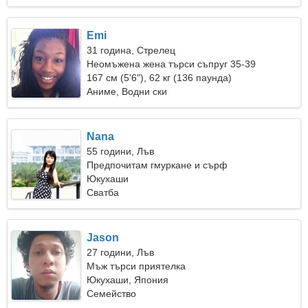
Emi
31 година, Стрелец
Неомъжена жена търси съпруг 35-39
167 см (5'6"), 62 кг (136 паунда)
Аниме, Водни ски
Nana
55 години, Лъв
Предпочитам гмуркане и сърф
Юкухаши
Сватба
Jason
27 години, Лъв
Мъж търси приятелка
Юкухаши, Япония
Семейство