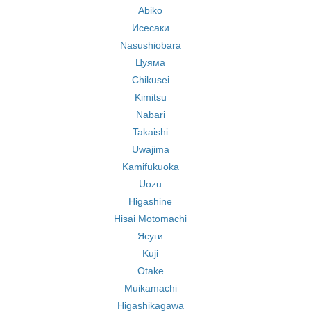
Abiko
Исесаки
Nasushiobara
Цуяма
Chikusei
Kimitsu
Nabari
Takaishi
Uwajima
Kamifukuoka
Uozu
Higashine
Hisai Motomachi
Ясуги
Kuji
Otake
Muikamachi
Higashikagawa