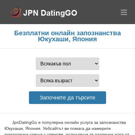
Безплатни онлайн запознанства
Юкухаши, Япония
JpnDatingGo е популярна онлайн услуга за запознанства
Юкухаши, Япония. Уебсайтът ви помага да намерите
романтични срещи с членове, подходящи за различни хора от