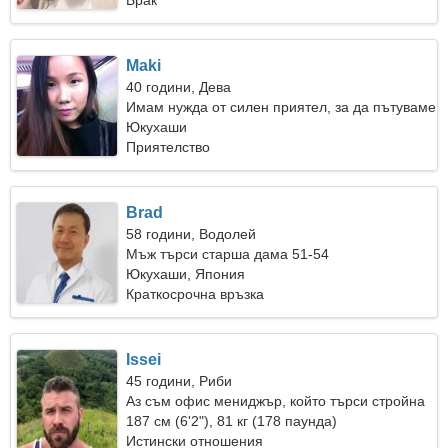
Брак
Maki
40 години, Дева
Имам нужда от силен приятел, за да пътуваме
заедно
Юкухаши
Приятелство
Brad
58 години, Водолей
Мъж търси старша дама 51-54
Юкухаши, Япония
Краткосрочна връзка
Issei
45 години, Риби
Аз съм офис мениджър, който търси стройна
жена
187 см (6'2"), 81 кг (178 паунда)
Истински отношения