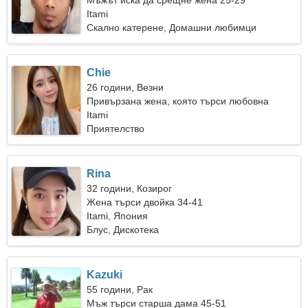
Мъжът иска да срещне жена 25-29
Itami
Скално катерене, Домашни любимци
Chie
26 години, Везни
Привързана жена, която търси любовна
връзка
Itami
Приятелство
Rina
32 години, Козирог
Жена търси двойка 34-41
Itami, Япония
Блус, Дискотека
Kazuki
55 години, Рак
Мъж търси старша дама 45-51