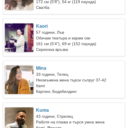
172 см (5'8"), 54 кг (119 паунда)
Сватба
Kaori
57 години, Лъв
Обичам театъра и карам ски
161 см (5'4"), 69 кг (152 паунда)
Сериозна връзка
Mina
33 години, Телец
Неомъжена жена търси съпруг 37-42
Itami
Картинг, Бодибилдинг
Kuma
43 години, Стрелец
Работя на плажа и търся умна жена
Itami, Япония