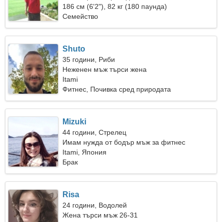
186 см (6'2"), 82 кг (180 паунда)
Семейство
Shuto
35 години, Риби
Неженен мъж търси жена
Itami
Фитнес, Почивка сред природата
Mizuki
44 години, Стрелец
Имам нужда от бодър мъж за фитнес
Itami, Япония
Брак
Risa
24 години, Водолей
Жена търси мъж 26-31