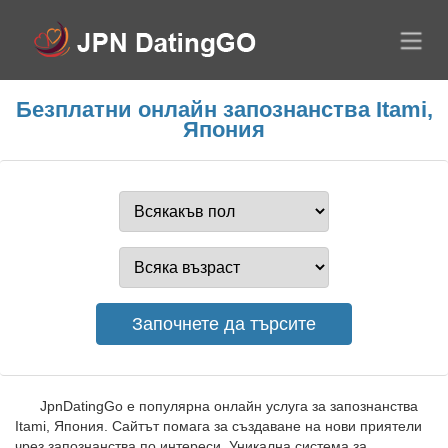
Безплатни онлайн запознанства Itami,
Япония
JpnDatingGo е популярна онлайн услуга за запознанства
Itami, Япония. Сайтът помага за създаване на нови приятели
чрез запознанства по интереси. Уникална система за