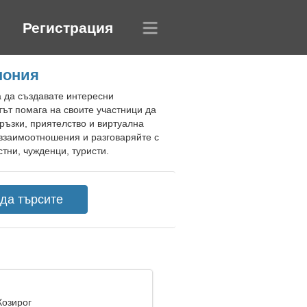
Регистрация
пония
а да създавате интересни
тът помага на своите участници да
ръзки, приятелство и виртуална
взаимоотношения и разговаряйте с
тни, чужденци, туристи.
Козирог