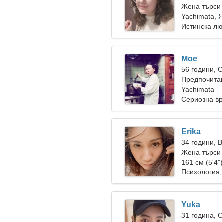
Жена търси
Yachimata, 
Истинска л
Moe
56 години, 
Предпочита
Yachimata
Сериозна в
Erika
34 години, 
Жена търси 
161 см (5'4"
Психология,
Yuka
31 година, 