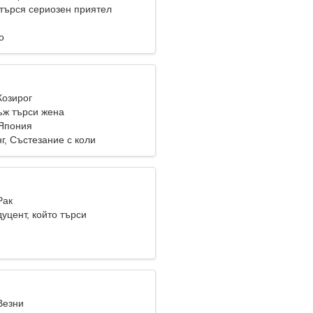
 търся сериозен приятел
о
Козирог
ж търси жена
 Япония
г, Състезание с коли
Рак
уцент, който търси
лна жена
Везни