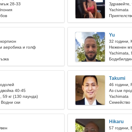
 мъж 28-33
Здравейте,
Япония
Yachimata
юбов
Приятелств
Yu
Скорпион
32 години, 
м аеробика и голф
Неженен мъ
Yachimata,
ръзка
Бодибилдин
Takumi
Водолей
46 години, 
двойка 40-45
Аз съм прод
), 59 кг (130 паунда)
съблазните
Yachimata
 Водни ски
Семейство
Hikaru
Овен
57 години, 