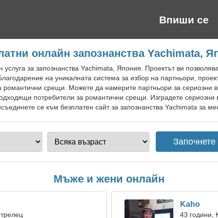
Впиши се
латни онлайн запознанства Yachimata, Я
 услуга за запознанства Yachimata, Япония. Проектът ви позволяв
Благодарение на уникалната система за избор на партньори, проек
на романтични срещи. Можете да намерите партньори за сериозни в
подходящи потребители за романтични срещи. Изградете сериозни 
съединете се към безплатен сайт за запознанства Yachimata за мес
Мъже и жени онлайн
Kaho
Стрелец
43 години, 