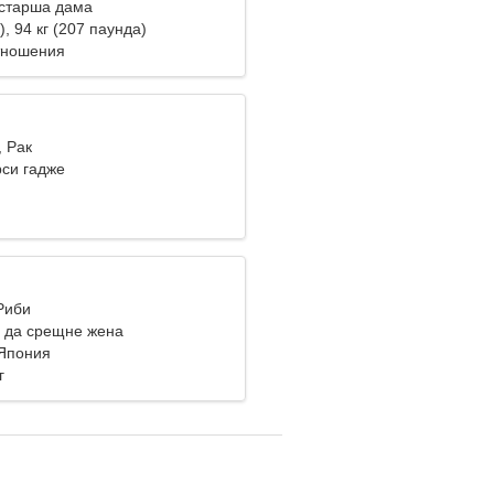
старша дама
), 94 кг (207 паунда)
тношения
, Рак
си гадже
Риби
 да срещне жена
 Япония
г