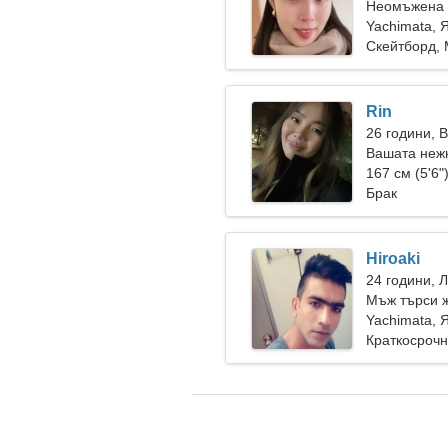
Неомъжена 
Yachimata, 
Скейтборд, 
Rin
26 години, 
Вашата неж
167 см (5'6"
Брак
Hiroaki
24 години, 
Мъж търси 
Yachimata, 
Краткосрочн