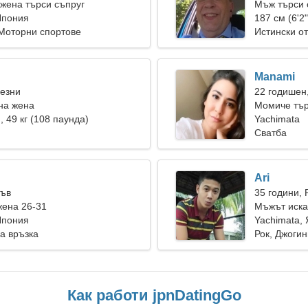
жена търси съпруг
Мъж търси 
Япония
187 см (6'2"
Моторни спортове
Истински о
Manami
Везни
22 годишен
на жена
Момиче тър
), 49 кг (108 паунда)
Yachimata
Сватба
Ari
Лъв
35 години, 
жена 26-31
Мъжът иска
Япония
Yachimata,
а връзка
Рок, Джогин
Как работи jpnDatingGo