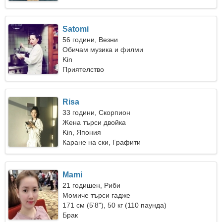
Satomi
56 години, Везни
Обичам музика и филми
Kin
Приятелство
Risa
33 години, Скорпион
Жена търси двойка
Kin, Япония
Каране на ски, Графити
Mami
21 годишен, Риби
Момиче търси гадже
171 см (5'8"), 50 кг (110 паунда)
Брак