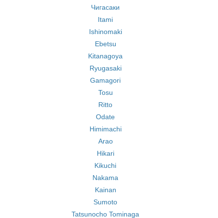
Чигасаки
Itami
Ishinomaki
Ebetsu
Kitanagoya
Ryugasaki
Gamagori
Tosu
Ritto
Odate
Himimachi
Arao
Hikari
Kikuchi
Nakama
Kainan
Sumoto
Tatsunocho Tominaga