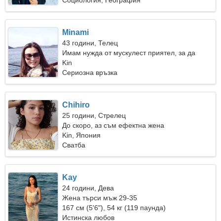
Социология, География
Minami
43 години, Телец
Имам нужда от мускулест приятел, за да
танцуваме заедно
Kin
Сериозна връзка
Chihiro
25 години, Стрелец
До скоро, аз съм ефектна жена
Kin, Япония
Сватба
Kay
24 години, Дева
Жена търси мъж 29-35
167 см (5'6"), 54 кг (119 паунда)
Истинска любов