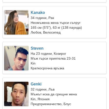
Kanako
34 години, Рак
Неомъжена жена търси съпруг
165 см (5'5"), 63 кг (138 паунда)
Любов, Велосипед
Steven
На 23 години, Козирог
Мъж търси приятелка 23-31
Kin
Краткосрочна връзка
Genki
32 години, Лъв
Мъжът иска да срещне жена
Kin, Япония
Предприемачество, Блус