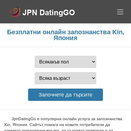
Безплатни онлайн запознанства Kin,
Япония
JpnDatingGo е популярна онлайн услуга за запознанства
Kin, Япония. Сайтът помага на новите потребители да
намират романтични връзки, да създават приятели и да