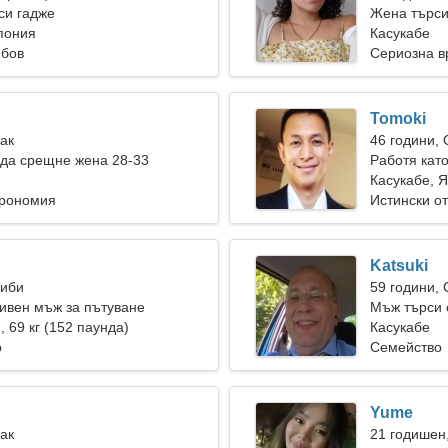
си гадже
Жена търс
пония
Касукабе
юбов
Сериозна в
Tomoki
Рак
46 години,
да срещне жена 28-33
Работя кат
Касукабе, 
трономия
Истински о
Katsuki
Риби
59 години,
ивен мъж за пътуване
Мъж търси 
), 69 кг (152 паунда)
Касукабе
о
Семейство
Yume
Рак
21 годишен