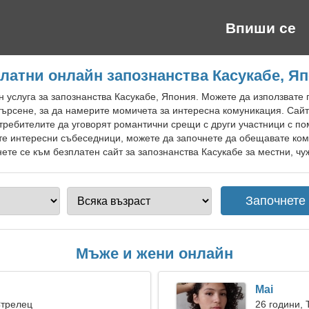
Впиши се
латни онлайн запознанства Касукабе, Я
 услуга за запознанства Касукабе, Япония. Можете да използвате 
рсене, за да намерите момичета за интересна комуникация. Сайт
ребителите да уговорят романтични срещи с други участници с по
те интересни събеседници, можете да започнете да обещавате ком
те се към безплатен сайт за запознанства Касукабе за местни, чу
Мъже и жени онлайн
Mai
Стрелец
26 години, 