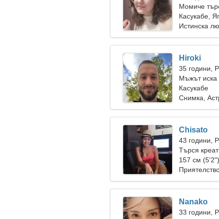
Момиче тър
Касукабе, Я
Истинска л
Hiroki
35 години, 
Мъжът иска 
Касукабе
Снимка, Ас
Chisato
43 години, 
Търся креат
157 см (5'2"
Приятелств
Nanako
33 години, 