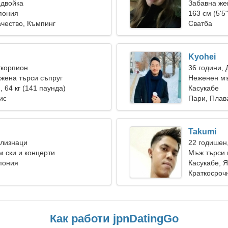
 двойка
Забавна же
пония
163 см (5'5"
чество, Къмпинг
Сватба
Kyohei
Скорпион
36 години, 
жена търси съпруг
Неженен мъ
), 64 кг (141 паунда)
Касукабе
ис
Пари, Плав
Takumi
Близнаци
22 годишен
 ски и концерти
Мъж търси 
пония
Касукабе, 
Краткосроч
Как работи jpnDatingGo