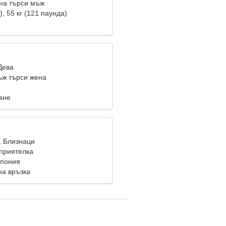
на търси мъж
), 55 кг (121 паунда)
Дева
ж търси жена
ане
, Близнаци
приятелка
Япония
на връзка