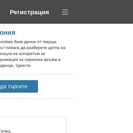
Регистрация
пония
голяма база данни от текущи
ът помага да разберете целта на
мощта на алгоритъм за
уникация за сериозна връзка и
жденци, туристи.
Телец