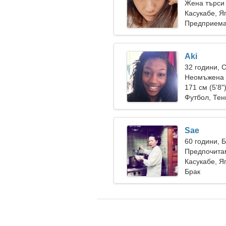
Жена търси
Касукабе, Я
Предприема
Aki
32 години, 
Неомъжена 
171 см (5'8"
Футбол, Тен
Sae
60 години, 
Предпочитам
Касукабе, Я
Брак