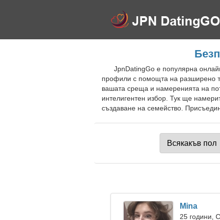
Безп
JpnDatingGo е популярна онлайн
профили с помощта на разширено тъ
вашата среща и намеренията на пот
интелигентен избор. Тук ще намери
създаване на семейство. Присъедине
Mina
25 години, 