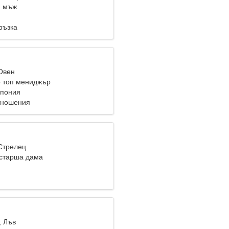
и мъж
ръзка
 Овен
о топ мениджър
Япония
тношения
 Стрелец
старша дама
, Лъв