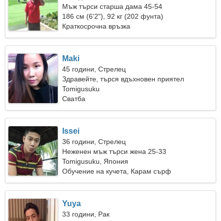
Мъж търси старша дама 45-54
186 см (6'2"), 92 кг (202 фунта)
Краткосрочна връзка
Maki
45 години, Стрелец
Здравейте, търся вдъхновен приятел
Tomigusuku
Сватба
Issei
36 години, Стрелец
Неженен мъж търси жена 25-33
Tomigusuku, Япония
Обучение на кучета, Карам сърф
Yuya
33 години, Рак