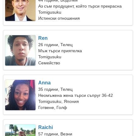
44 години, Водолей
Аз съм продуцент, който търси прекрасна
жена
Tomigusuku
Истински отношения
Ren
26 години, Телец
Мъж търси приятелка
Tomigusuku
Семейство
Anna
35 години, Телец
Неомъжена жена търси съпруг 36-42
Tomigusuku, Япония
Готвене, Голф
Raichi
57 години, Везни