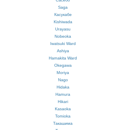
Сасебо
Saga
Касукабе
Kishiwada
Urayasu
Nobeoka
Iwatsuki Ward
Ashiya
Hamakita Ward
Okegawa
Moriya
Nago
Hidaka
Hamura
Hikari
Kasaoka
Tomioka
Такашима