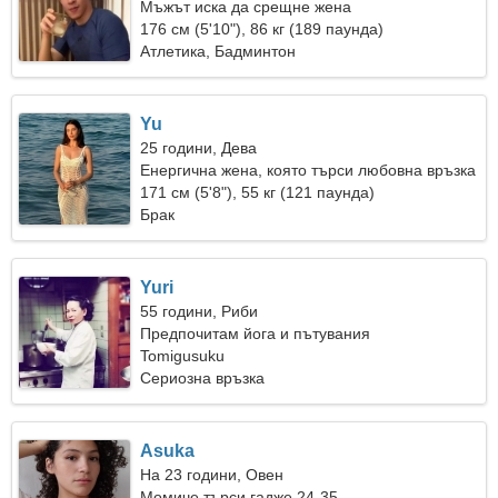
Мъжът иска да срещне жена
176 см (5'10"), 86 кг (189 паунда)
Атлетика, Бадминтон
Yu
25 години, Дева
Енергична жена, която търси любовна връзка
171 см (5'8"), 55 кг (121 паунда)
Брак
Yuri
55 години, Риби
Предпочитам йога и пътувания
Tomigusuku
Сериозна връзка
Asuka
На 23 години, Овен
Момиче търси гадже 24-35