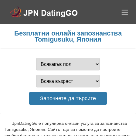
Безплатни онлайн запознанства
Tomigusuku, Япония
JpnDatingGo е популярна онлайн услуга за запознанства
Tomigusuku, Япония. Сайтът ще ви помогне да настроите
удобни филтри и да започнете да търсите партньори в голяма