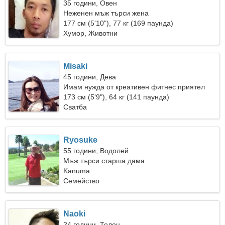
35 години, Овен
Неженен мъж търси жена
177 см (5'10"), 77 кг (169 паунда)
Хумор, Животни
Misaki
45 години, Дева
Имам нужда от креативен фитнес приятел
173 см (5'9"), 64 кг (141 паунда)
Сватба
Ryosuke
55 години, Водолей
Мъж търси старша дама
Kanuma
Семейство
Naoki
24 години, Телец