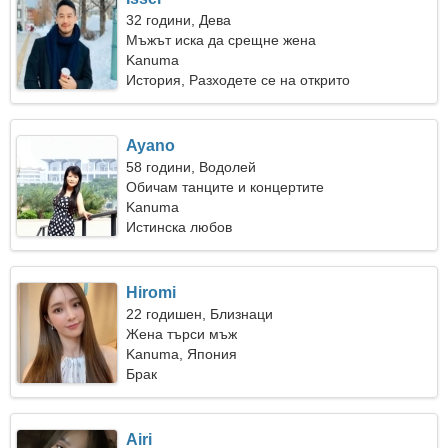
32 години, Дева
Мъжът иска да срещне жена
Kanuma
История, Разходете се на открито
Ayano
58 години, Водолей
Обичам танците и концертите
Kanuma
Истинска любов
Hiromi
22 годишен, Близнаци
Жена търси мъж
Kanuma, Япония
Брак
Airi