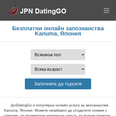
Безплатни онлайн запознанства
Kanuma, Япония
JpnDatingGo е популярна онлайн услуга за запознанства
Kanuma, Япония. Можете незабавно да споделяте снимки с
членове, да провеждате интересни срещи, да водите приятни