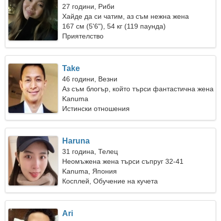
27 години, Риби
Хайде да си чатим, аз съм нежна жена
167 см (5'6"), 54 кг (119 паунда)
Приятелство
Take
46 години, Везни
Аз съм блогър, който търси фантастична жена
Kanuma
Истински отношения
Haruna
31 година, Телец
Неомъжена жена търси съпруг 32-41
Kanuma, Япония
Косплей, Обучение на кучета
Ari