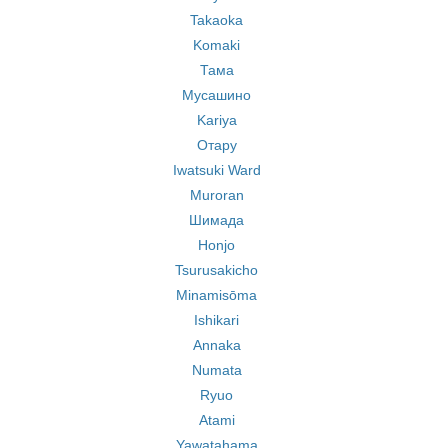
Takaoka
Komaki
Тама
Мусашино
Kariya
Отару
Iwatsuki Ward
Muroran
Шимада
Honjo
Tsurusakicho
Minamisōma
Ishikari
Annaka
Numata
Ryuo
Atami
Yawatahama