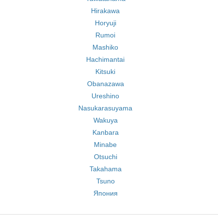
Hirakawa
Horyuji
Rumoi
Mashiko
Hachimantai
Kitsuki
Obanazawa
Ureshino
Nasukarasuyama
Wakuya
Kanbara
Minabe
Otsuchi
Takahama
Tsuno
Япония