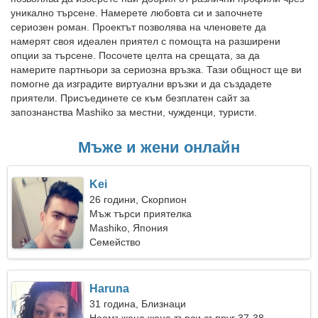
уникално търсене. Намерете любовта си и започнете
сериозен роман. Проектът позволява на членовете да
намерят своя идеален приятел с помощта на разширени
опции за търсене. Посочете целта на срещата, за да
намерите партньори за сериозна връзка. Тази общност ще ви
помогне да изградите виртуални връзки и да създадете
приятели. Присъединете се към безплатен сайт за
запознанства Mashiko за местни, чужденци, туристи.
Мъже и жени онлайн
Kei
26 години, Скорпион
Мъж търси приятелка
Mashiko, Япония
Семейство
Haruna
31 година, Близнаци