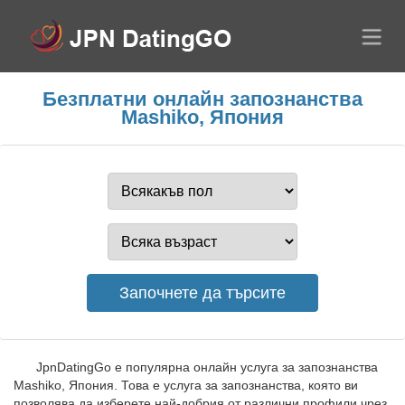
Безплатни онлайн запознанства
Mashiko, Япония
JpnDatingGo е популярна онлайн услуга за запознанства
Mashiko, Япония. Това е услуга за запознанства, която ви
позволява да изберете най-добрия от различни профили чрез