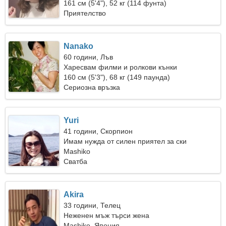
161 см (5'4"), 52 кг (114 фунта)
Приятелство
Nanako
60 години, Лъв
Харесвам филми и ролкови кънки
160 см (5'3"), 68 кг (149 паунда)
Сериозна връзка
Yuri
41 години, Скорпион
Имам нужда от силен приятел за ски
Mashiko
Сватба
Akira
33 години, Телец
Неженен мъж търси жена
Mashiko, Япония