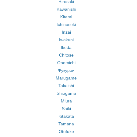
Hirosaki
Kawanishi
Kitami
Ichinoseki
Inzai
Iwakuni
Ikeda
Chitose
Onomichi
Фукурои
Marugame
Takaishi
Shiogama
Miura
Saiki
Kitakata
Tamana
Otofuke