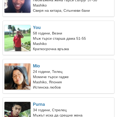
Неомъжена жена търси съпруг 37-38
Mashiko
Свиря на китара, Слънчеви бани
You
58 години, Везни
Мъж търси старша дама 51-55
Mashiko
Краткосрочна връзка
Mio
24 години, Телец
Момиче търси гадже
Mashiko, Япония
Истинска любов
Purna
34 години, Стрелец
Мъжът иска да срещне жена