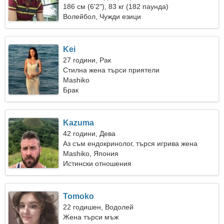
186 см (6'2"), 83 кг (182 паунда)
Волейбол, Чужди езици
Kei
27 години, Рак
Стилна жена търси приятели
Mashiko
Брак
Kazuma
42 години, Дева
Аз съм ендокринолог, търся игрива жена
Mashiko, Япония
Истински отношения
Tomoko
22 годишен, Водолей
Жена търси мъж