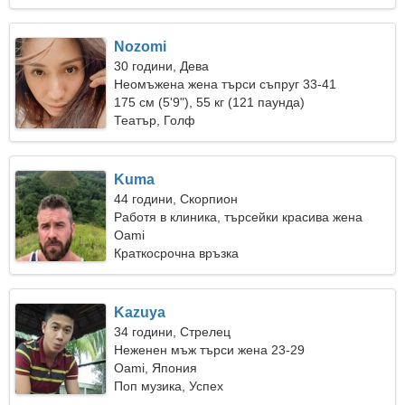
Nozomi
30 години, Дева
Неомъжена жена търси съпруг 33-41
175 см (5'9"), 55 кг (121 паунда)
Театър, Голф
Kuma
44 години, Скорпион
Работя в клиника, търсейки красива жена
Oami
Краткосрочна връзка
Kazuya
34 години, Стрелец
Неженен мъж търси жена 23-29
Oami, Япония
Поп музика, Успех