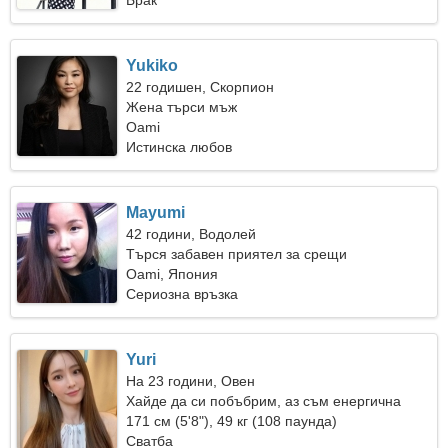
Брак
Yukiko
22 годишен, Скорпион
Жена търси мъж
Oami
Истинска любов
Mayumi
42 години, Водолей
Търся забавен приятел за срещи
Oami, Япония
Сериозна връзка
Yuri
На 23 години, Овен
Хайде да си побъбрим, аз съм енергична
жена
171 см (5'8"), 49 кг (108 паунда)
Сватба