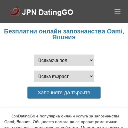
Безплатни онлайн запознанства Oami,
Япония
JpnDatingGo е популярна онлайн услуга за запознанства
Oami, Япония. Общността помага да се правят романтични
запознанства с интересни потребители. Можете да използвате