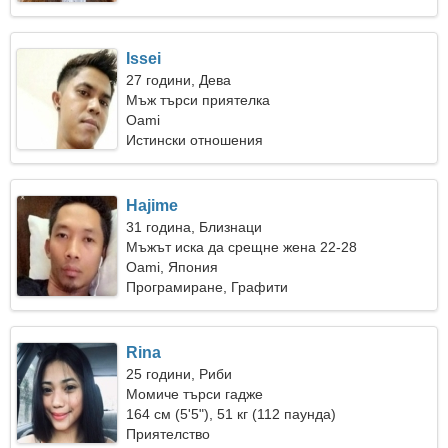
Issei
27 години, Дева
Мъж търси приятелка
Oami
Истински отношения
Hajime
31 година, Близнаци
Мъжът иска да срещне жена 22-28
Oami, Япония
Програмиране, Графити
Rina
25 години, Риби
Момиче търси гадже
164 см (5'5"), 51 кг (112 паунда)
Приятелство