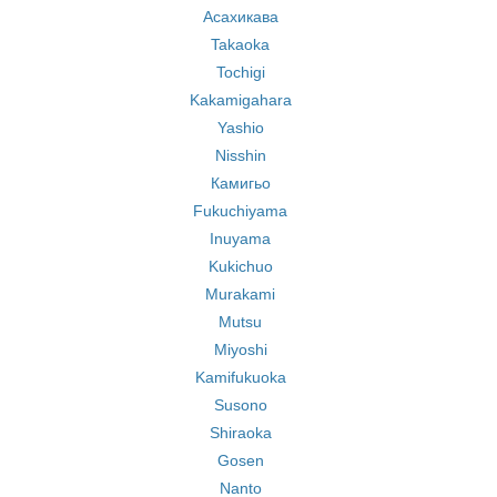
Асахикава
Takaoka
Tochigi
Kakamigahara
Yashio
Nisshin
Камигьо
Fukuchiyama
Inuyama
Kukichuo
Murakami
Mutsu
Miyoshi
Kamifukuoka
Susono
Shiraoka
Gosen
Nanto