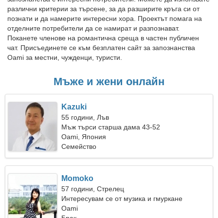
различни критерии за търсене, за да разширите кръга си от
познати и да намерите интересни хора. Проектът помага на
отделните потребители да се намират и разпознават.
Поканете членове на романтична среща в частен публичен
чат. Присъединете се към безплатен сайт за запознанства
Oami за местни, чужденци, туристи.
Мъже и жени онлайн
Kazuki
55 години, Лъв
Мъж търси старша дама 43-52
Oami, Япония
Семейство
Momoko
57 години, Стрелец
Интересувам се от музика и гмуркане
Oami