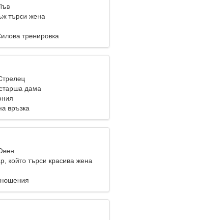
Лъв
ж търси жена
Силова тренировка
 Стрелец
старша дама
ония
на връзка
 Овен
р, който търси красива жена
тношения