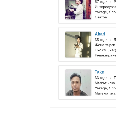
57 години, 
Интересувам
Yakage, Яп
Сватба
Akari
35 години, 
Жена търси
162 см (5'4"
Редактиране
Take
33 години, 
Мъжът иска
Yakage, Яп
Математика,