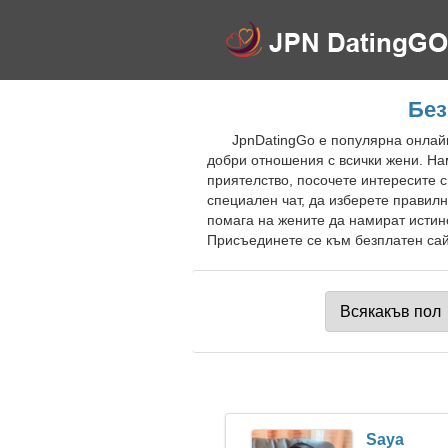
Без
JpnDatingGo е популярна онлайн
добри отношения с всички жени. На
приятелство, посочете интересите с
специален чат, да изберете правил
помага на жените да намират истин
Присъединете се към безплатен сайт
Saya