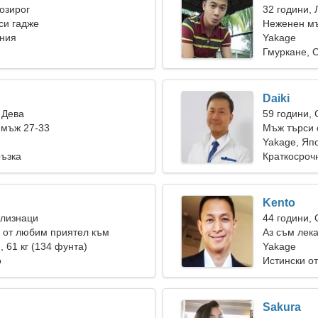
Козирог
32 години, 
си гадже
Неженен мъ
ония
Yakage
Гмуркане, 
Daiki
 Дева
59 години,
 мъж 27-33
Мъж търси 
Yakage, Яп
ръзка
Краткосроч
Kento
Близнаци
44 години,
 от любим приятел към
Аз съм лека
), 61 кг (134 фунта)
Yakage
о
Истински о
Sakura