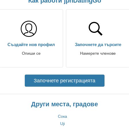
Как работи jpnDatingGo
Създайте нов профил
Започнете да търсите
Опиши се
Намерете членове
Започнете регистрацията
Други места, градове
Сока
Uji