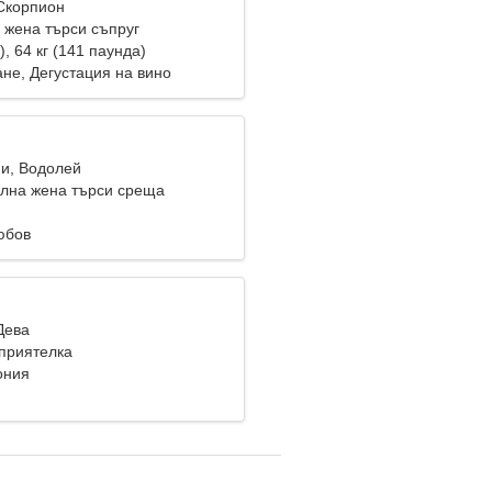
 Скорпион
жена търси съпруг
), 64 кг (141 паунда)
не, Дегустация на вино
ни, Водолей
лна жена търси среща
юбов
Дева
приятелка
ония