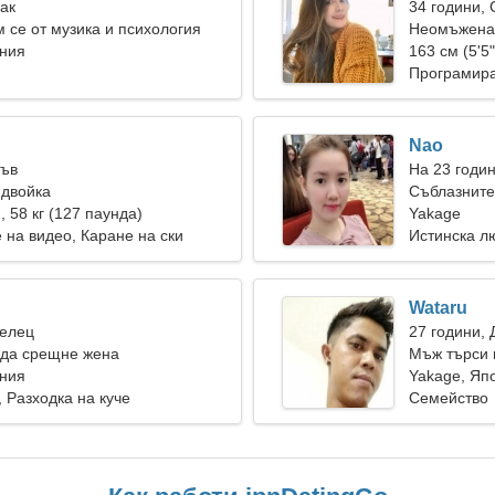
Рак
34 години,
 се от музика и психология
Неомъжена 
ония
163 см (5'5"
Програмира
Nao
Лъв
На 23 годи
 двойка
Съблазните
), 58 кг (127 паунда)
Yakage
 на видео, Каране на ски
Истинска л
Wataru
Телец
27 години, 
 да срещне жена
Мъж търси 
ония
Yakage, Яп
 Разходка на куче
Семейство