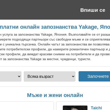
Впиши се
платни онлайн запознанства Yakage, Яп
 услуга за запознанства Yakage, Япония. Възползвайте се от разш
мерете подходящи партньори със свободни мъже и се сприятелявайт
и с уникална търсачка. Онлайн чатът за запознанства ви позволява
ните потребителски профили, да намерите романтичен партньор и д
ски профили, да виждат красиви снимки на потребители и да пров
 за запознанства Yakage за местни, чужденци, туристи.
Мъже и жени онлайн
Taichi