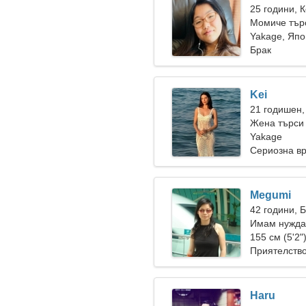
25 години, 
Момиче тър
Yakage, Яп
Брак
Kei
21 годишен,
Жена търси
Yakage
Сериозна в
Megumi
42 години, 
Имам нужда
къмпинг
155 см (5'2"
Приятелств
Haru