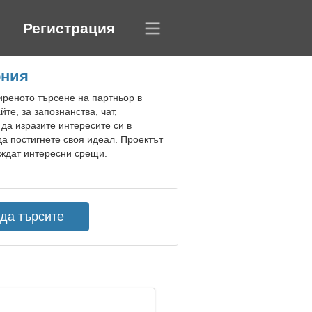
Регистрация
ония
иреното търсене на партньор в
е, за запознанства, чат,
 да изразите интересите си в
а постигнете своя идеал. Проектът
еждат интересни срещи.