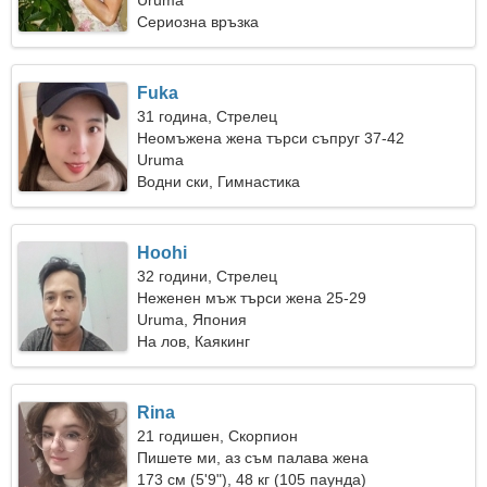
Uruma
Сериозна връзка
Fuka
31 година, Стрелец
Неомъжена жена търси съпруг 37-42
Uruma
Водни ски, Гимнастика
Hoohi
32 години, Стрелец
Неженен мъж търси жена 25-29
Uruma, Япония
На лов, Каякинг
Rina
21 годишен, Скорпион
Пишете ми, аз съм палава жена
173 см (5'9"), 48 кг (105 паунда)