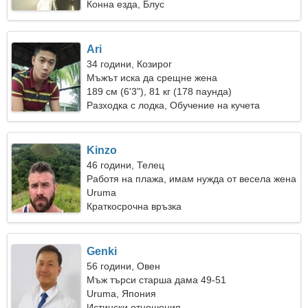
Конна езда, Блус
Ari
34 години, Козирог
Мъжът иска да срещне жена
189 см (6'3"), 81 кг (178 паунда)
Разходка с лодка, Обучение на кучета
Kinzo
46 години, Телец
Работя на плажа, имам нужда от весела жена
Uruma
Краткосрочна връзка
Genki
56 години, Овен
Мъж търси старша дама 49-51
Uruma, Япония
Истински отношения