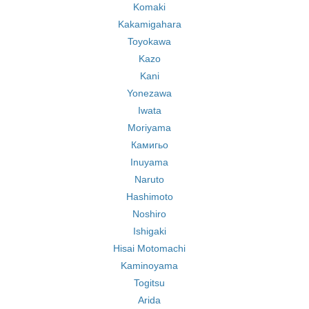
Komaki
Kakamigahara
Toyokawa
Kazo
Kani
Yonezawa
Iwata
Moriyama
Камигьо
Inuyama
Naruto
Hashimoto
Noshiro
Ishigaki
Hisai Motomachi
Kaminoyama
Togitsu
Arida