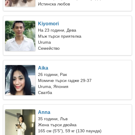
Истинска любов
Kiyomori
На 23 години, Дева
Мъж търси приятелка
Uruma
Семейство
Aika
26 години, Рак
Момиче търси гадже 29-37
Uruma, Япония
Сватба
Anna
35 години, Лъв
Жена търси двойка
165 см (5'5"), 59 кг (130 паунда)